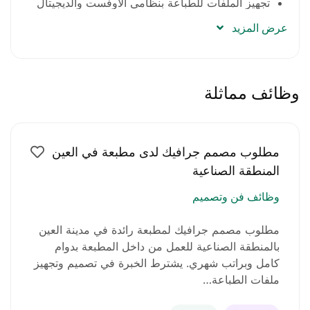
تجهيز الملفات للطباعة بنظامي الأوفست والديجيتال
والتأكد من دقة الألوان والجودة النهائية.
عرض المزيد
تنسيق وتعديل التصاميم بناءً على ملاحظات العملاء.
التأكد من تطابق التصاميم مع المعايير الطباعية
وظائف مماثلة
وضمان إخراجها بأفضل جودة.
إدارة الوقت والعمل بكفاءة على عدة مشاريع في آنٍ
مطلوب مصمم جرافيك لدى مطبعة في العين
واحد.
المنطقة الصناعية
متطلبات الوظيفة:
وظائف فن وتصميم
خبرة سابقة في مجال التصميم الجرافيكي داخل
مطلوب مصمم جرافيك لمطبعة رائدة في مدينة العين
الدولة، ويفضّل في المطابع.
بالمنطقة الصناعية للعمل من داخل المطبعة بدوام
كامل وبراتب شهري. يشترط الخبرة في تصميم وتجهيز
إتقان العمل على Adobe Illustrator وAdobe
ملفات الطباعة…
Photoshop.