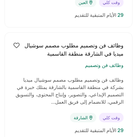
وقت كلي
العين
خبرة في تجهيز الملفات للطباعة بنظامي الأوفست
والديجيتال.
29
الأيام المتبقية للتقديم
إجادة اللغة العربية والإنجليزية (قراءة وكتابة).
القدرة على العمل تحت الضغط وإنجاز المهام في
وظائف فن وتصميم مطلوب مصمم سوشيال
الوقت المحدد.
ميديا في الشارقة منطقة القاسمية
المزايا:
وظائف فن وتصميم
دوام كامل: من 9:30 صباحًا إلى 7:30 مساءً.
وظائف فن وتصميم مطلوب مصمم سوشيال ميديا
بشركة في منطقة القاسمية بالشارقة يمتلك خبرة في
الموقع: الشارقة – الصناعية 11.
التصميم الإبداعي، والتصوير، وإنتاج المحتوى، والتسويق
الرقمي، للانضمام إلى فريق العمل…
مواصلات متوفرة من صحارى سنتر.
وقت كلي
الشارقة
بيئة عمل احترافية وداعمة توفر فرصًا للتطوير والإبداع.
29
الأيام المتبقية للتقديم