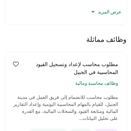
الالتزام بمواعيد العمل
عرض المزيد
يفضل وجود خبرة سابقة في الكاشير أو المطاعم
(ليست شرطًا أساسيًا)
وظائف مماثلة
متطلبات الوظيفة:
مهارات تواصل قوية
مطلوب محاسب لإعداد وتسجيل القيود
المحاسبية في الجبيل
سرعة في التعلم واستخدام أنظمة الكاشير
وظائف محاسبة ومالية
القدرة على العمل تحت ضغط
مطلوب محاسب للانضمام إلى فريق العمل في مدينة
الجبيل، للقيام بالمهام المحاسبية اليومية وإعداد التقارير
جاهزية للعمل في منطقة الصجعة الصناعية – الشارقة
المالية ومتابعة القيود والسجلات المالية، مع القدرة
على تحليل البيانات…
مميزات الوظيفة: