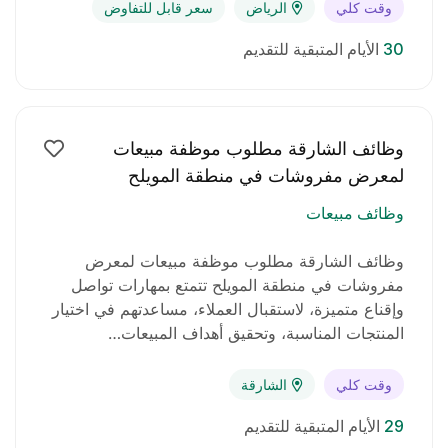
وقت كلي
الرياض
سعر قابل للتفاوض
يفضل وجود رخصة قيادة (إن وجدت).
30
الأيام المتبقية للتقديم
الالتزام والانضباط في العمل.
متطلبات الوظيفة:
وظائف الشارقة مطلوب موظفة مبيعات
سيرة ذاتية محدثة.
لمعرض مفروشات في منطقة المويلح
وظائف مبيعات
خبرة عملية مثبتة في نفس المجال أو مجال قريب.
وظائف الشارقة مطلوب موظفة مبيعات لمعرض
معرفة جيدة بسوق مواد البناء والعملاء المحتملين.
مفروشات في منطقة المويلح تتمتع بمهارات تواصل
وإقناع متميزة، لاستقبال العملاء، مساعدتهم في اختيار
مميزات الوظيفة:
المنتجات المناسبة، وتحقيق أهداف المبيعات…
راتب مجزٍ + عمولات على المبيعات.
وقت كلي
الشارقة
بيئة عمل احترافية وداعمة.
29
الأيام المتبقية للتقديم