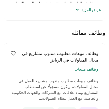
متابعة طلبات العملاء وتنسيق عمليات البيع والتسليم.
عرض المزيد
بناء علاقات متميزة مع المقاولين والشركات
والموردين.
وظائف مماثلة
تحقيق أهداف المبيعات الشهرية والسنوية.
إعداد تقارير دورية عن المبيعات وحركة السوق.
وظائف مبيعات مطلوب مندوب مشاريع في
شروط الوظيفة:
مجال المقاولات في الرياض
وظائف مبيعات
خبرة سابقة في مجال مبيعات مواد البناء شرط
أساسي.
وظائف مبيعات مطلوب مندوب مشاريع للعمل في
مجال المقاولات، ويكون مسؤولًا عن استقطاب
مهارات قوية في التواصل والإقناع وبناء العلاقات.
المشاريع وبناء علاقات مع الشركات والجهات الحكومية
والخاصة، مع العمل بنظام العمولات…
القدرة على العمل تحت الضغط وتحقيق الأهداف.